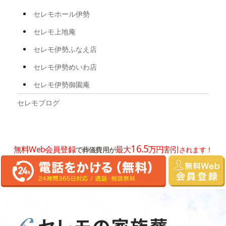
2025年5月
セレモホール伊勢
2025年4月
セレモ上地庵
2025年3月
セレモ伊勢ふなえ店
2025年2月
セレモ伊勢めいわ店
2025年1月
セレモ伊勢御園庵
2024年12月
セレモブログ
2024年11月
2024年10月
16.5
無料Web会員登録
最大
万円割引
で葬儀費用が
されます！
2024年8月
2024年7月
2024年6月
2024年5月