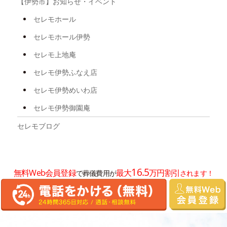
【伊勢市】お知らせ・イベント
2025年6月
セレモホール
2025年5月
セレモホール伊勢
2025年4月
セレモ上地庵
2025年3月
セレモ伊勢ふなえ店
2025年2月
セレモ伊勢めいわ店
2025年1月
セレモ伊勢御園庵
2024年12月
セレモブログ
2024年11月
2024年10月
16.5
無料Web会員登録
最大
万円割引
で葬儀費用が
されます！
2024年8月
2024年7月
2024年6月