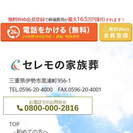
2024年11月
2024年10月
16.5
無料Web会員登録
最大
万円割引
で葬儀費用が
されます！
2024年8月
2024年7月
2024年6月
2024年5月
2024年4月
2024年3月
三重県伊勢市黒瀬町956-1
2024年2月
TEL.0596-20-4000 FAX.0596-20-4001
2024年1月
お電話でのお問合せ
0800-000-2816
2023年12月
2023年11月
TOP
2023年10月
初めての方へ