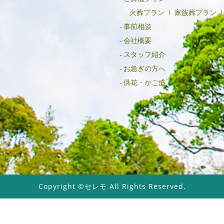
火葬プラン
家族葬プラン
事前相談
会社概要
スタッフ紹介
お急ぎの方へ
供花・かご盛
Copyright ©セレモ All Rights Reserved.