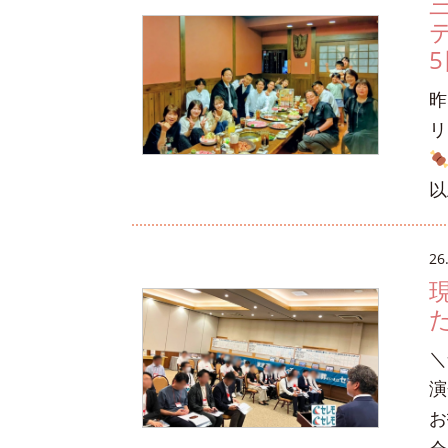
5
昨
リ
以
26
た
＼
演
お