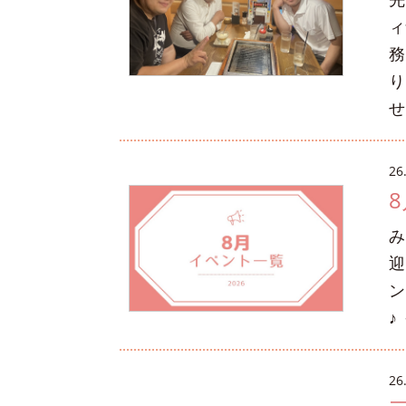
ィ
務
り
せ
26
み
迎
ン
♪
26