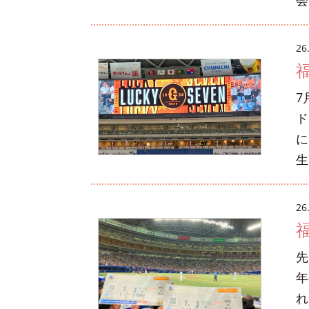
会
26
7
ド
に
生
26
先
年
れ