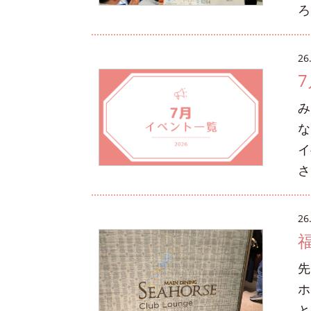
ろ
26
み
な
イ
さ
26
先
ホ
と