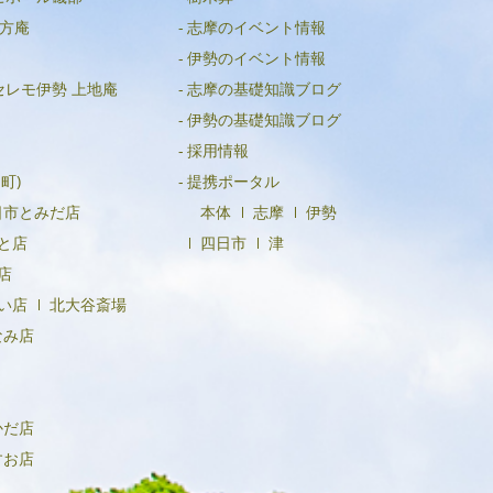
方庵
志摩のイベント情報
伊勢のイベント情報
セレモ伊勢 上地庵
志摩の基礎知識ブログ
伊勢の基礎知識ブログ
採用情報
町)
提携ポータル
日市とみだ店
本体
志摩
伊勢
と店
四日市
津
店
い店
北大谷斎場
なみ店
かだ店
すお店