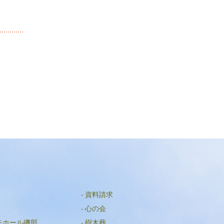
資料請求
心の会
モホール磯部
樹木葬