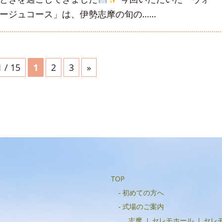
ージュコース」は、伊勢志摩の旬の……
1 / 15
1
2
3
»
TOP
初めての方へ
式場のご案内
志摩
セレモホール
セレ