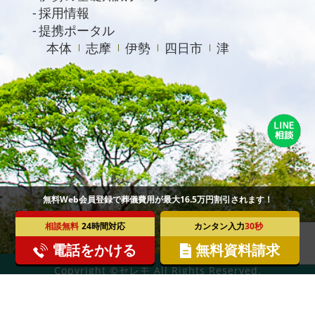
採用情報
提携ポータル
本体
志摩
伊勢
四日市
津
無料Web会員登録で葬儀費用が最大16.5万円割引されます！
相談無料
24時間対応
カンタン入力
30秒
電話をかける
無料資料請求
Copyright ©セレモ All Rights Reserved.