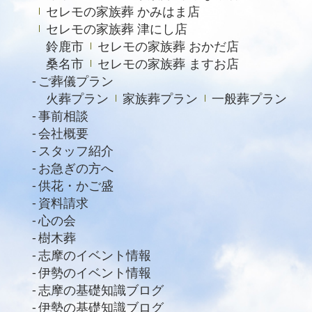
セレモの家族葬 かみはま店
セレモの家族葬 津にし店
鈴鹿市
セレモの家族葬 おかだ店
桑名市
セレモの家族葬 ますお店
ご葬儀プラン
火葬プラン
家族葬プラン
一般葬プラン
事前相談
会社概要
スタッフ紹介
お急ぎの方へ
供花・かご盛
資料請求
心の会
樹木葬
志摩のイベント情報
伊勢のイベント情報
志摩の基礎知識ブログ
伊勢の基礎知識ブログ