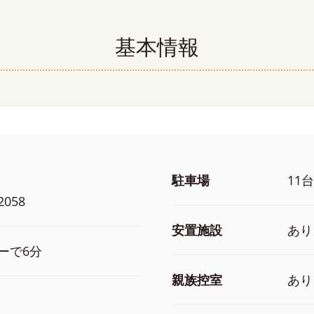
基本情報
駐車場
11台
058
安置施設
あり
ーで6分
親族控室
あり