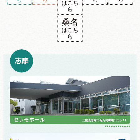
はこち
ら
桑名
はこち
ら
志摩