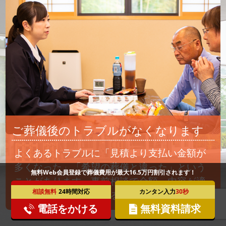
ご葬儀後のトラブルがなくなります
よくあるトラブルに「見積より支払い金額が
多くなった」「希望の葬儀と違った」という
無料Web会員登録で葬儀費用が最大16.5万円割引されます！
ことがあります。事前相談で金額、内容が適
相談無料
24時間対応
カンタン入力
30秒
切かどうかチェックすることができます。
電話をかける
無料資料請求