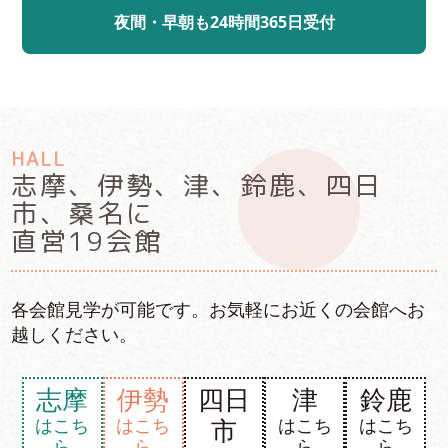
夜間・早朝も24時間365日受付
HALL
志摩、伊勢、津、鈴鹿、四日
市、桑名に
直営19会館
各会館見学が可能です。お気軽にお近くの会館へお
越しください。
志摩
伊勢
四日
津
鈴鹿
市
はこち
はこち
はこち
はこち
ら
ら
ら
ら