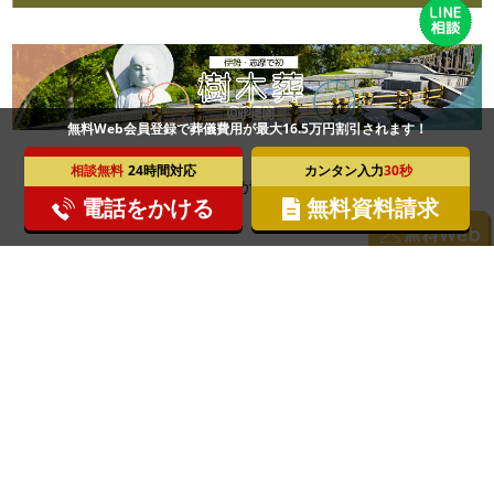
無料Web会員登録で葬儀費用が最大16.5万円割引されます！
相談無料
24時間対応
カンタン入力
30秒
16.5
無料Web会員登録
最大
万円割引
で葬儀費用が
されます！
電話をかける
無料資料請求
お電話は
0800-000-3513
三重県志摩市阿児町神明1253-11
TEL.0599-43-9000 FAX.0599-43-9002