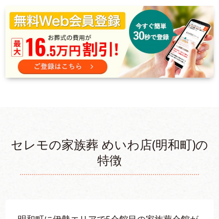
セレモの家族葬 めいわ店(明和町)の
特徴