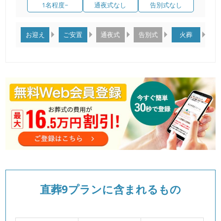
1名程度~
通夜式なし
告別式なし
お迎え
ご安置
通夜式
告別式
火葬
直葬9プランに含まれるもの