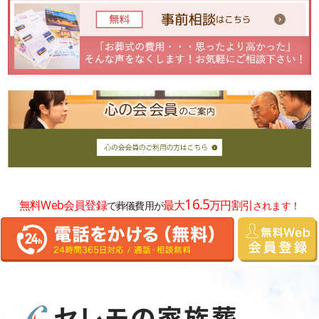
16.5
無料Web会員登録
最大
万円割引
で葬儀費用が
されます！