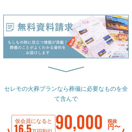
セレモの火葬プランなら葬儀に必要なものを全
て含んで
90,000
仮会員になると
税抜
16.5
円〜
万円割引