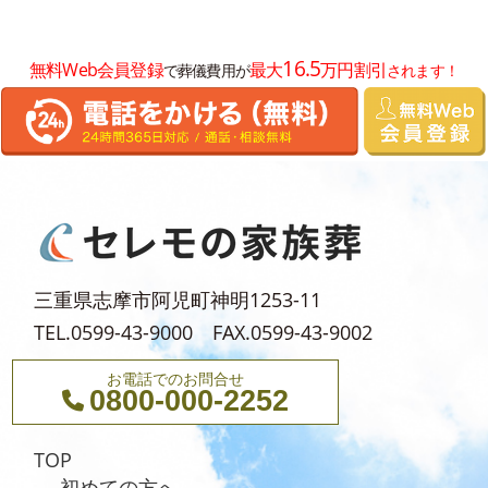
2025年6月
16.5
無料Web会員登録
最大
万円割引
で葬儀費用が
されます！
2025年5月
2025年4月
2025年3月
2025年2月
2025年1月
2024年12月
三重県志摩市阿児町神明1253-11
2024年11月
TEL.0599-43-9000 FAX.0599-43-9002
2024年10月
お電話でのお問合せ
2024年9月
0800-000-2252
2024年8月
TOP
2024年5月
初めての方へ