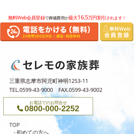
2025年6月
16.5
無料Web会員登録
最大
万円割引
で葬儀費用が
されます！
2025年5月
2025年4月
2025年3月
2025年2月
2025年1月
2024年12月
三重県志摩市阿児町神明1253-11
2024年11月
TEL.0599-43-9000 FAX.0599-43-9002
2024年10月
お電話でのお問合せ
2024年9月
0800-000-2252
2024年8月
TOP
2024年5月
初めての方へ