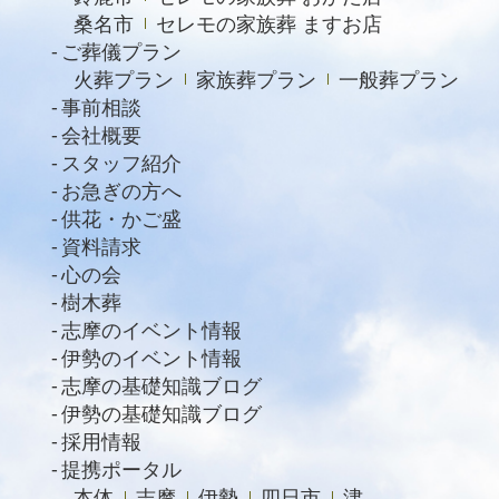
桑名市
セレモの家族葬 ますお店
ご葬儀プラン
火葬プラン
家族葬プラン
一般葬プラン
事前相談
会社概要
スタッフ紹介
お急ぎの方へ
供花・かご盛
資料請求
心の会
樹木葬
志摩のイベント情報
伊勢のイベント情報
志摩の基礎知識ブログ
伊勢の基礎知識ブログ
採用情報
提携ポータル
本体
志摩
伊勢
四日市
津