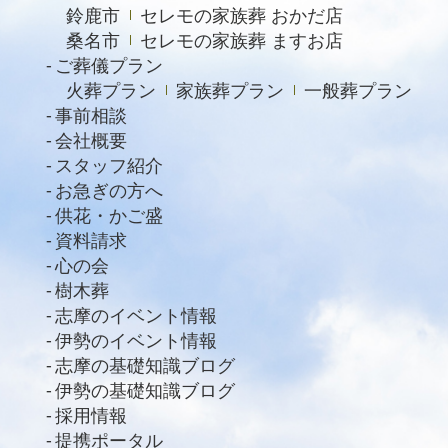
鈴鹿市
セレモの家族葬 おかだ店
桑名市
セレモの家族葬 ますお店
ご葬儀プラン
火葬プラン
家族葬プラン
一般葬プラン
事前相談
会社概要
スタッフ紹介
お急ぎの方へ
供花・かご盛
資料請求
心の会
樹木葬
志摩のイベント情報
伊勢のイベント情報
志摩の基礎知識ブログ
伊勢の基礎知識ブログ
採用情報
提携ポータル