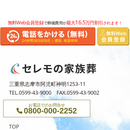
2025年7月
2025年6月
16.5
無料Web会員登録
最大
万円割引
で葬儀費用が
されます！
2025年5月
2025年4月
2025年3月
2025年2月
2025年1月
2024年12月
三重県志摩市阿児町神明1253-11
2024年11月
TEL.0599-43-9000 FAX.0599-43-9002
2024年10月
お電話でのお問合せ
2024年9月
0800-000-2252
2024年8月
TOP
2024年5月