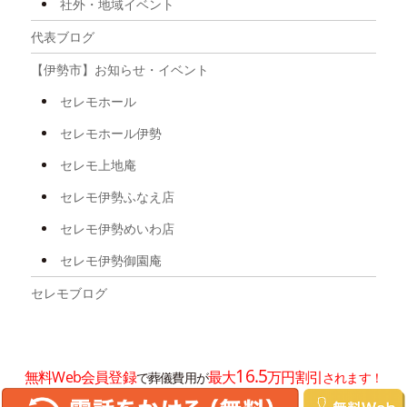
社外・地域イベント
2025年8月
代表ブログ
2025年7月
【伊勢市】お知らせ・イベント
2025年6月
セレモホール
2025年5月
セレモホール伊勢
2025年4月
セレモ上地庵
2025年3月
セレモ伊勢ふなえ店
2025年2月
セレモ伊勢めいわ店
2025年1月
セレモ伊勢御園庵
2024年12月
セレモブログ
2024年11月
2024年10月
16.5
無料Web会員登録
最大
万円割引
で葬儀費用が
されます！
2024年8月