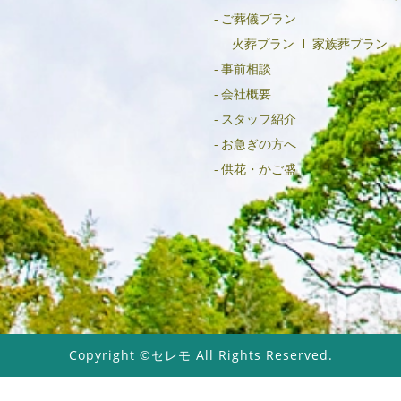
ご葬儀プラン
火葬プラン
家族葬プラン
事前相談
会社概要
スタッフ紹介
お急ぎの方へ
供花・かご盛
Copyright ©セレモ All Rights Reserved.