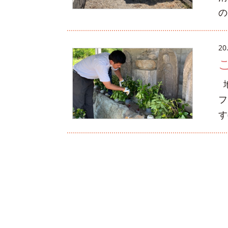
の
20
地
フ
す(