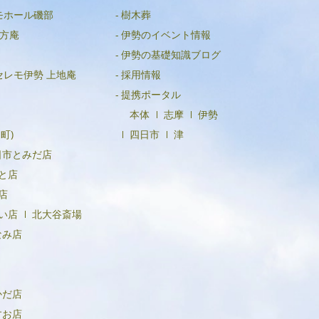
モホール磯部
樹木葬
2024年3月
方庵
伊勢のイベント情報
2024年2月
伊勢の基礎知識ブログ
2024年1月
セレモ伊勢 上地庵
採用情報
2023年12月
提携ポータル
本体
志摩
伊勢
2023年11月
町)
四日市
津
2023年10月
日市とみだ店
2023年9月
と店
店
2023年8月
い店
北大谷斎場
2023年6月
なみ店
2023年5月
2023年4月
かだ店
2023年3月
すお店