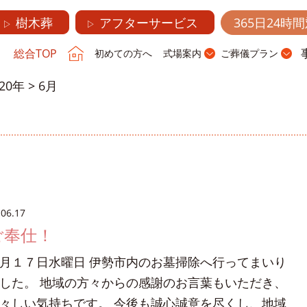
樹木葬
アフターサービス
365日24時
▷
▷
総合TOP
初めての方へ
式場案内
ご葬儀プラン
020年
>
6月
.06.17
ご奉仕！
月１７日水曜日 伊勢市内のお墓掃除へ行ってまいり
した。 地域の方々からの感謝のお言葉もいただき、
々しい気持ちです。 今後も誠心誠意を尽くし、地域