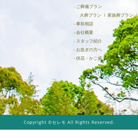
ご葬儀プラン
火葬プラン
家族葬プラン
事前相談
会社概要
スタッフ紹介
お急ぎの方へ
供花・かご盛
Copyright ©セレモ All Rights Reserved.