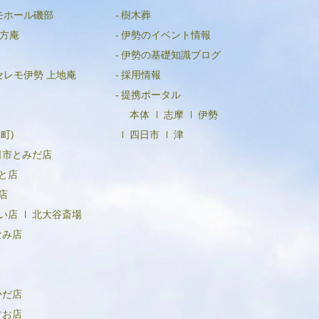
モホール磯部
樹木葬
2024年3月
方庵
伊勢のイベント情報
2024年2月
伊勢の基礎知識ブログ
2024年1月
セレモ伊勢 上地庵
採用情報
2023年12月
提携ポータル
本体
志摩
伊勢
2023年11月
町)
四日市
津
2023年10月
日市とみだ店
2023年9月
と店
店
2023年8月
い店
北大谷斎場
2023年6月
なみ店
2023年5月
2023年4月
かだ店
2023年3月
すお店