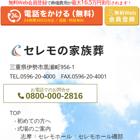
16.5
無料Web会員登録
最大
万円割引
で葬儀費用が
されます！
2024年8月
2024年7月
2024年6月
2024年5月
2024年4月
2024年3月
三重県伊勢市黒瀬町956-1
2024年2月
TEL.0596-20-4000 FAX.0596-20-4001
2024年1月
お電話でのお問合せ
0800-000-2816
2023年12月
2023年11月
TOP
2023年10月
初めての方へ
式場のご案内
2023年9月
志摩
セレモホール
セレモホール磯部