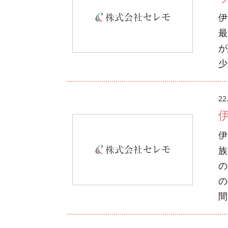
伊
最
が
少
22
伊
族
の
の
間