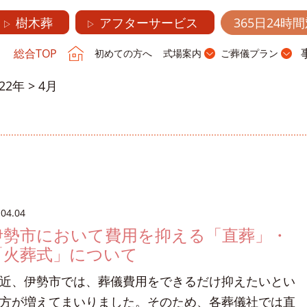
樹木葬
アフターサービス
365日24時
▷
▷
総合TOP
初めての方へ
式場案内
ご葬儀プラン
022年
>
4月
.04.04
伊勢市において費用を抑える「直葬」・
「火葬式」について
近、伊勢市では、葬儀費用をできるだけ抑えたいとい
方が増えてまいりました。そのため、各葬儀社では直