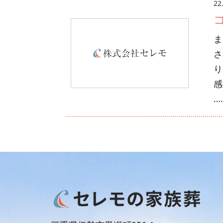
22
ま
さ
り
感
…