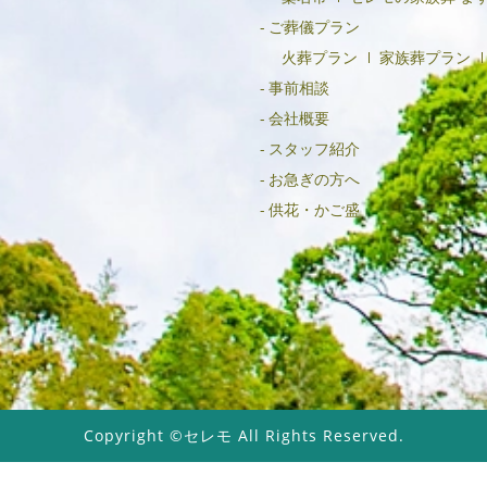
ご葬儀プラン
火葬プラン
家族葬プラン
事前相談
会社概要
スタッフ紹介
お急ぎの方へ
供花・かご盛
Copyright ©セレモ All Rights Reserved.