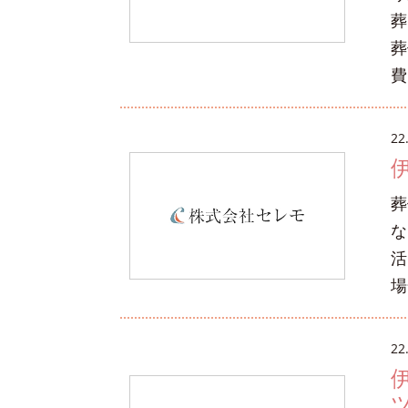
葬
葬
費
22
葬
な
活
場
22