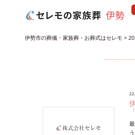
伊勢市の葬儀・家族葬・お葬式はセレモ
>
2
22
最
う