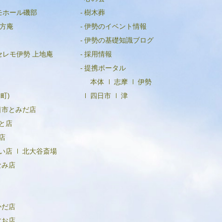
2024年3月
モホール磯部
樹木葬
方庵
伊勢のイベント情報
2024年2月
伊勢の基礎知識ブログ
2024年1月
セレモ伊勢 上地庵
採用情報
2023年12月
提携ポータル
本体
志摩
伊勢
2023年11月
町)
四日市
津
2023年10月
日市とみだ店
2023年9月
と店
2023年8月
店
い店
北大谷斎場
2023年6月
なみ店
2023年5月
2023年4月
かだ店
2023年3月
すお店