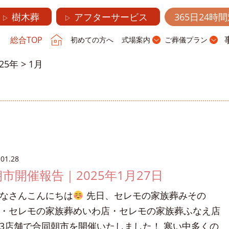
樹木葬
アフターサービス
365日24時
▷
▷
総合TOP
初めての方へ
式場案内
ご葬儀プラン
025年
>
1月
.01.28
朝市開催報告｜2025年1月27日
なさんこんにちは
先日、セレモの家族葬みその
・セレモの家族葬めいわ店・セレモの家族葬ふなえ店
3店舗で合同朝市を開催いたしました！ 寒い中多くの