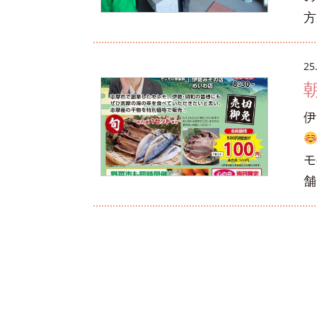
方
25
伊
モ
舗