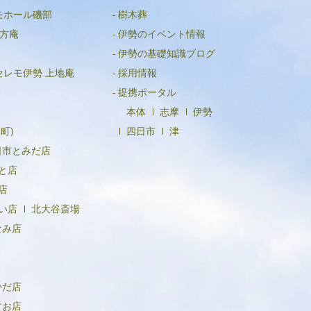
モホール磯部
樹木葬
2024年3月
方庵
伊勢のイベント情報
2024年2月
伊勢の基礎知識ブログ
2024年1月
セレモ伊勢 上地庵
採用情報
2023年12月
提携ポータル
本体
志摩
伊勢
2023年11月
町)
四日市
津
2023年10月
日市とみだ店
2023年9月
と店
店
2023年8月
い店
北大谷斎場
2023年6月
なみ店
2023年5月
2023年4月
かだ店
2023年3月
すお店