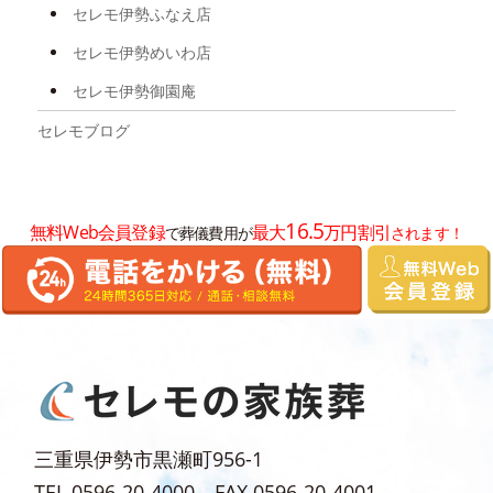
2025年3月
セレモ伊勢ふなえ店
2025年2月
セレモ伊勢めいわ店
2025年1月
セレモ伊勢御園庵
2024年12月
セレモブログ
2024年11月
2024年10月
16.5
無料Web会員登録
最大
万円割引
で葬儀費用が
されます！
2024年8月
2024年7月
2024年6月
2024年5月
2024年4月
2024年3月
三重県伊勢市黒瀬町956-1
2024年2月
TEL.0596-20-4000 FAX.0596-20-4001