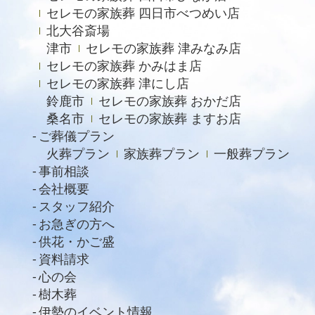
2022年9月
セレモの家族葬 四日市べつめい店
北大谷斎場
2022年8月
津市
セレモの家族葬 津みなみ店
2022年4月
セレモの家族葬 かみはま店
2022年2月
セレモの家族葬 津にし店
鈴鹿市
セレモの家族葬 おかだ店
2021年11月
桑名市
セレモの家族葬 ますお店
2021年6月
ご葬儀プラン
火葬プラン
家族葬プラン
一般葬プラン
2021年4月
事前相談
2021年2月
会社概要
スタッフ紹介
2021年1月
お急ぎの方へ
2020年12月
供花・かご盛
資料請求
2020年11月
心の会
2020年10月
樹木葬
2020年9月
伊勢のイベント情報