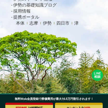
伊勢の基礎知識ブログ
2020年8月
採用情報
2020年7月
提携ポータル
本体
志摩
伊勢
四日市
津
2020年6月
2020年4月
無料Web会員登録で葬儀費用が最大16.5万円割引されます！
Copyright ©セレモ All Rights Reserved.
相談無料
24時間対応
カンタン入力
30秒