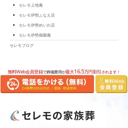
2025年4月
セレモ上地庵
2025年3月
セレモ伊勢ふなえ店
2025年2月
セレモ伊勢めいわ店
2025年1月
セレモ伊勢御園庵
2024年12月
セレモブログ
2024年11月
2024年10月
16.5
無料Web会員登録
最大
万円割引
で葬儀費用が
されます！
2024年8月
2024年7月
2024年6月
2024年5月
2024年4月
2024年3月