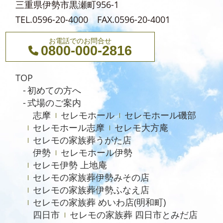
三重県伊勢市黒瀬町956-1
2024年2月
TEL.0596-20-4000 FAX.0596-20-4001
2024年1月
お電話でのお問合せ
0800-000-2816
2023年12月
2023年11月
TOP
2023年10月
初めての方へ
式場のご案内
2023年9月
志摩
セレモホール
セレモホール磯部
2023年8月
セレモホール志摩
セレモ大方庵
セレモの家族葬うがた店
2023年6月
伊勢
セレモホール伊勢
2023年5月
セレモ伊勢 上地庵
2023年4月
セレモの家族葬伊勢みその店
セレモの家族葬伊勢ふなえ店
2023年3月
セレモの家族葬 めいわ店(明和町)
2023年2月
四日市
セレモの家族葬 四日市とみだ店