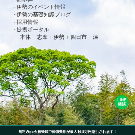
2020年9月
伊勢のイベント情報
伊勢の基礎知識ブログ
2020年8月
採用情報
2020年7月
提携ポータル
本体
志摩
伊勢
四日市
津
2020年6月
2020年4月
無料Web会員登録で葬儀費用が最大16.5万円割引されます！
Copyright ©セレモ All Rights Reserved.