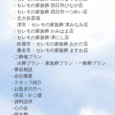
セレモの家族葬 四日市ひなが店
2022年9月
セレモの家族葬 四日市べつめい店
北大谷斎場
2022年8月
津市
セレモの家族葬 津みなみ店
2022年4月
セレモの家族葬 かみはま店
2022年2月
セレモの家族葬 津にし店
鈴鹿市
セレモの家族葬 おかだ店
2021年11月
桑名市
セレモの家族葬 ますお店
2021年6月
ご葬儀プラン
火葬プラン
家族葬プラン
一般葬プラン
2021年4月
事前相談
2021年2月
会社概要
スタッフ紹介
2021年1月
お急ぎの方へ
2020年12月
供花・かご盛
資料請求
2020年11月
心の会
2020年10月
樹木葬