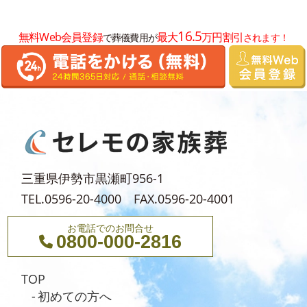
2024年10月
16.5
無料Web会員登録
最大
万円割引
で葬儀費用が
されます！
2024年8月
2024年7月
2024年6月
2024年5月
2024年4月
2024年3月
三重県伊勢市黒瀬町956-1
2024年2月
TEL.0596-20-4000 FAX.0596-20-4001
2024年1月
お電話でのお問合せ
0800-000-2816
2023年12月
2023年11月
TOP
2023年10月
初めての方へ