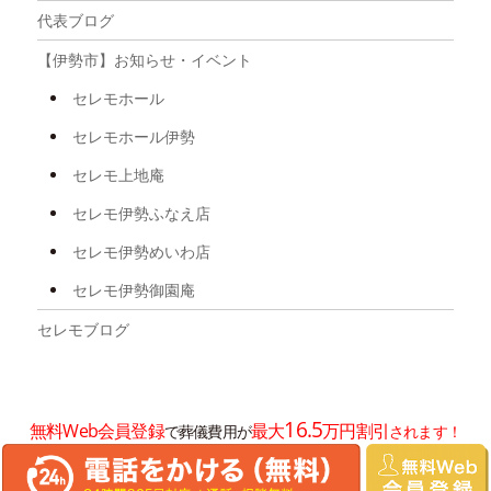
2025年8月
代表ブログ
2025年7月
【伊勢市】お知らせ・イベント
2025年6月
セレモホール
2025年5月
セレモホール伊勢
2025年4月
セレモ上地庵
2025年3月
セレモ伊勢ふなえ店
2025年2月
セレモ伊勢めいわ店
2025年1月
セレモ伊勢御園庵
2024年12月
セレモブログ
2024年11月
2024年10月
16.5
無料Web会員登録
最大
万円割引
で葬儀費用が
されます！
2024年8月
2024年7月