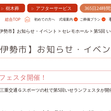
樹木葬
アフターサービス
365日24時
▷
▷
総合TOP
初めての方へ
式場案内
ご葬儀プラン
伊勢市】お知らせ・イベント
>
セレモホール
>
第5回 
伊勢市】お知らせ・イベ
ンフェスタ開催！
に三重交通Ｇスポーツの杜で第5回いせランフェスタが開