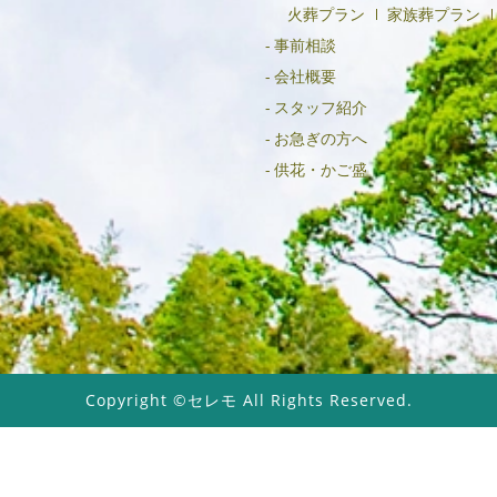
火葬プラン
家族葬プラン
事前相談
会社概要
スタッフ紹介
お急ぎの方へ
供花・かご盛
Copyright ©セレモ All Rights Reserved.