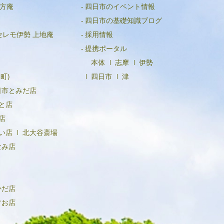
方庵
四日市のイベント情報
四日市の基礎知識ブログ
セレモ伊勢 上地庵
採用情報
提携ポータル
本体
志摩
伊勢
町)
四日市
津
日市とみだ店
と店
店
い店
北大谷斎場
なみ店
かだ店
すお店