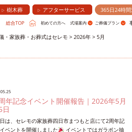
樹木葬
アフターサービス
365日24時
▷
▷
総合TOP
初めての方へ
式場案内
ご葬儀プラン
儀・家族葬・お葬式はセレモ
>
2026年
>
5月
.05.25
2周年記念イベント開催報告｜2026年5月
5日
日は、セレモの家族葬四日市まつもと店にて2周年記
イベントを開催しました
イベントではガラポン抽