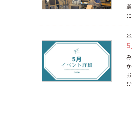
選
に
26
み
か
お
ひ