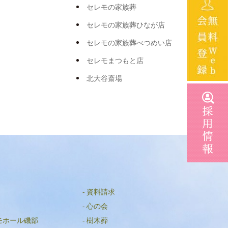
2025年2月
セレモの家族葬
2025年1月
セレモの家族葬ひなが店
2024年12月
セレモの家族葬べつめい店
2024年11月
セレモまつもと店
2024年8月
北大谷斎場
2024年7月
2024年6月
2024年5月
2024年3月
2024年2月
2024年1月
資料請求
2023年12月
心の会
モホール磯部
樹木葬
2023年11月