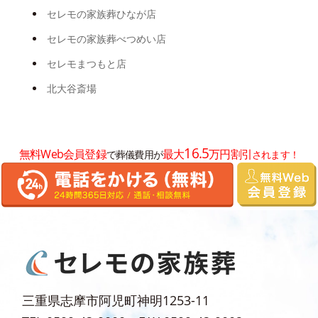
2025年1月
セレモの家族葬ひなが店
2024年12月
セレモの家族葬べつめい店
2024年11月
セレモまつもと店
2024年8月
北大谷斎場
2024年7月
2024年6月
16.5
無料Web会員登録
最大
万円割引
で葬儀費用が
されます！
2024年5月
2024年3月
2024年2月
2024年1月
2023年12月
2023年11月
三重県志摩市阿児町神明1253-11