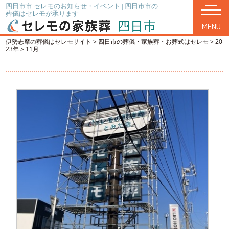
四日市市 セレモのお知らせ・イベント | 四日市市の
葬儀はセレモが承ります
MENU
伊勢志摩の葬儀はセレモサイト
>
四日市の葬儀・家族葬・お葬式はセレモ
>
20
23年
>
11月