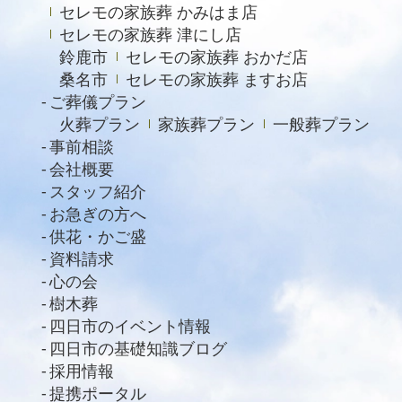
セレモの家族葬 かみはま店
セレモの家族葬 津にし店
鈴鹿市
セレモの家族葬 おかだ店
桑名市
セレモの家族葬 ますお店
ご葬儀プラン
火葬プラン
家族葬プラン
一般葬プラン
事前相談
会社概要
スタッフ紹介
お急ぎの方へ
供花・かご盛
資料請求
心の会
樹木葬
四日市のイベント情報
四日市の基礎知識ブログ
採用情報
提携ポータル