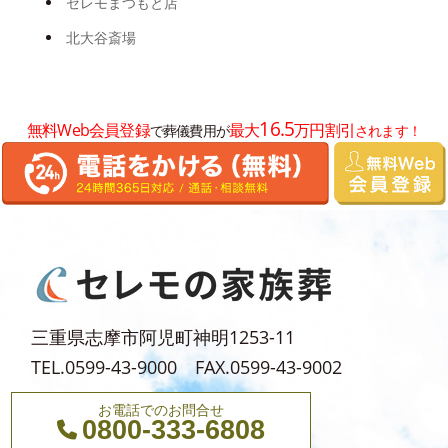
セレモまつもと店
2024年8月
北大谷斎場
2024年7月
2024年6月
16.5
無料Web会員登録
最大
万円割引
で葬儀費用が
されます！
2024年5月
2024年3月
2024年2月
2024年1月
2023年12月
2023年11月
三重県志摩市阿児町神明1253-11
TEL.0599-43-9000 FAX.0599-43-9002
お電話でのお問合せ
0800-333-6808