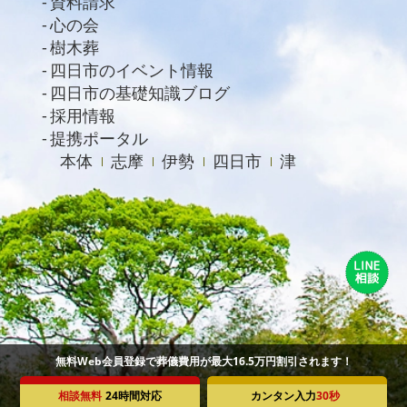
資料請求
心の会
樹木葬
四日市のイベント情報
四日市の基礎知識ブログ
採用情報
提携ポータル
本体
志摩
伊勢
四日市
津
無料Web会員登録で葬儀費用が最大16.5万円割引されます！
相談無料
24時間対応
カンタン入力
30秒