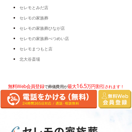
2025年3月
セレモとみだ店
2025年2月
セレモの家族葬
2025年1月
セレモの家族葬ひなが店
2024年12月
セレモの家族葬べつめい店
2024年11月
セレモまつもと店
2024年8月
北大谷斎場
2024年7月
2024年6月
16.5
無料Web会員登録
最大
万円割引
で葬儀費用が
されます！
2024年5月
2024年3月
2024年2月
2024年1月
2023年12月