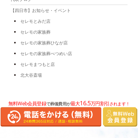
2025年4月
【四日市】お知らせ・イベント
2025年3月
セレモとみだ店
2025年2月
セレモの家族葬
2025年1月
セレモの家族葬ひなが店
2024年12月
セレモの家族葬べつめい店
2024年11月
セレモまつもと店
2024年8月
北大谷斎場
2024年7月
2024年6月
16.5
無料Web会員登録
最大
万円割引
で葬儀費用が
されます！
2024年5月
2024年3月
2024年2月