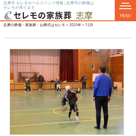
志摩市 セレモホールイベント情報 | 志摩市の葬儀は
セレモが承ります
MENU
志摩の葬儀・家族葬・お葬式はセレモ
>
2025年
>
12月