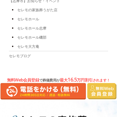
【志摩市】お知らせ・イベント
2025年4月
セレモの家族葬うがた店
2025年3月
セレモホール
2024年11月
セレモホール志摩
2024年10月
セレモホール磯部
2024年7月
セレモ大方庵
2024年6月
セレモブログ
2024年5月
2024年3月
16.5
無料Web会員登録
最大
万円割引
で葬儀費用が
されます！
2024年2月
2024年1月
2023年12月
2023年10月