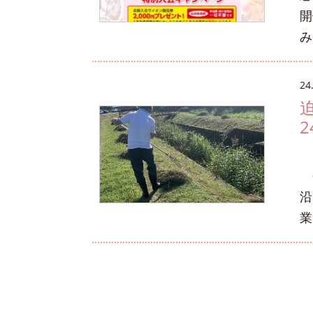
開
み
24
2
先
今
沿
業