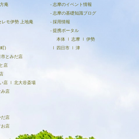
方庵
志摩のイベント情報
2023年6月
志摩の基礎知識ブログ
2023年4月
セレモ伊勢 上地庵
採用情報
2023年3月
提携ポータル
本体
志摩
伊勢
2023年1月
町)
四日市
津
2022年12月
日市とみだ店
2022年11月
と店
店
2022年10月
い店
北大谷斎場
2022年8月
なみ店
2022年4月
2021年12月
かだ店
2021年10月
すお店
2021年8月