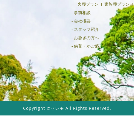
火葬プラン
家族葬プラン
事前相談
会社概要
スタッフ紹介
お急ぎの方へ
供花・かご盛
Copyright ©セレモ All Rights Reserved.