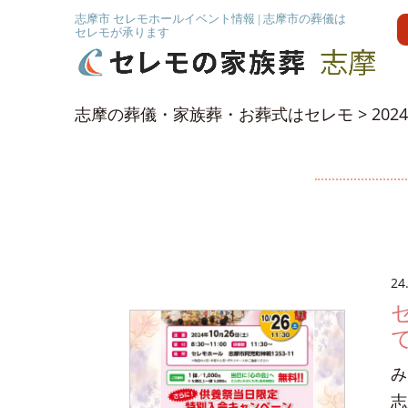
志摩市 セレモホールイベント情報 | 志摩市の葬儀は
セレモが承ります
志摩の葬儀・家族葬・お葬式はセレモ
>
202
24
み
志