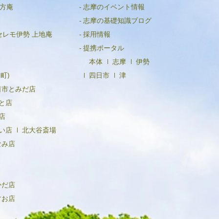
方庵
志摩のイベント情報
2023年6月
志摩の基礎知識ブログ
2023年4月
セレモ伊勢 上地庵
採用情報
2023年3月
提携ポータル
本体
志摩
伊勢
2023年1月
町)
四日市
津
2022年12月
日市とみだ店
2022年11月
と店
店
2022年10月
い店
北大谷斎場
2022年8月
なみ店
2022年4月
2021年12月
かだ店
2021年10月
すお店
2021年8月