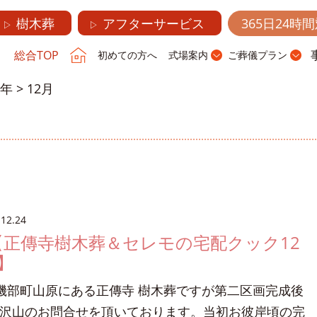
樹木葬
アフターサービス
365日24時
▷
▷
総合TOP
初めての方へ
式場案内
ご葬儀プラン
2年
>
12月
.12.24
【正傳寺樹木葬＆セレモの宅配クック12
】
磯部町山原にある正傳寺 樹木葬ですが第二区画完成後
沢山のお問合せを頂いております。当初お彼岸頃の完