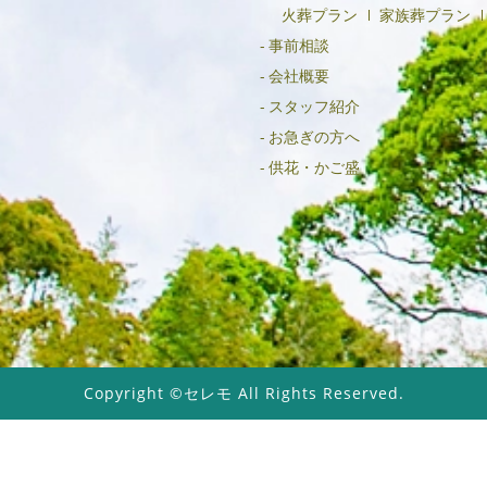
火葬プラン
家族葬プラン
事前相談
会社概要
スタッフ紹介
お急ぎの方へ
供花・かご盛
Copyright ©セレモ All Rights Reserved.