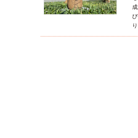
成
び
り