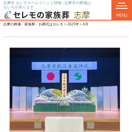
志摩市 セレモホールイベント情報 | 志摩市の葬儀は
セレモが承ります
MENU
志摩の葬儀・家族葬・お葬式はセレモ
>
2025年
>
6月