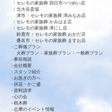
セレモの家族葬 四日市べつめい店
北大谷斎場
2021年5月
津市
セレモの家族葬 津みなみ店
2021年4月
セレモの家族葬 かみはま店
2021年3月
セレモの家族葬 津にし店
鈴鹿市
セレモの家族葬 おかだ店
2021年2月
桑名市
セレモの家族葬 ますお店
2021年1月
ご葬儀プラン
火葬プラン
家族葬プラン
一般葬プラン
2020年12月
事前相談
2020年11月
会社概要
スタッフ紹介
2020年10月
お急ぎの方へ
2020年9月
供花・かご盛
資料請求
2020年8月
心の会
2020年7月
樹木葬
2020年6月
志摩のイベント情報