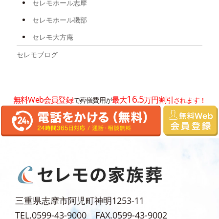
セレモホール志摩
2024年10月
セレモホール磯部
2024年7月
セレモ大方庵
2024年6月
セレモブログ
2024年5月
2024年3月
16.5
無料Web会員登録
最大
万円割引
で葬儀費用が
されます！
2024年2月
2024年1月
2023年12月
2023年10月
2023年9月
2023年7月
三重県志摩市阿児町神明1253-11
2023年6月
TEL.0599-43-9000 FAX.0599-43-9002