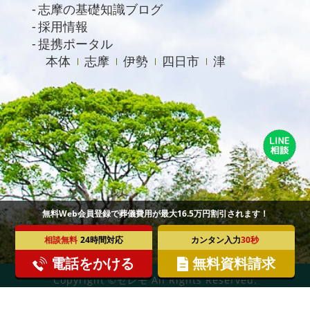
志摩の基礎知識ブログ
2020年4月
採用情報
提携ポータル
本体
志摩
伊勢
四日市
津
無料Web会員登録で葬儀費用が最大16.5万円割引されます！
相談無料
24時間対応
カンタン入力
30秒
電話をかける
無料資料請求
Copyright ©セレモ All Rights Reserved.