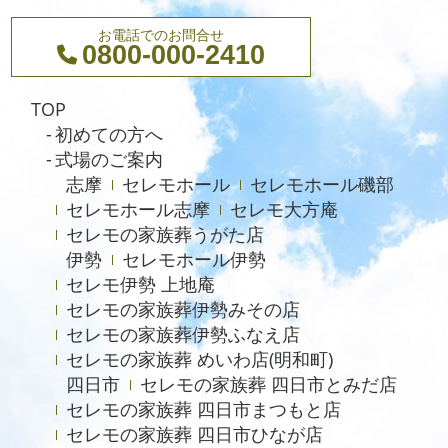
2023年4月
お電話でのお問合せ
0800-000-2410
2023年3月
2023年1月
TOP
2022年12月
初めての方へ
式場のご案内
2022年11月
志摩
セレモホール
セレモホール磯部
2022年10月
セレモホール志摩
セレモ大方庵
2022年8月
セレモの家族葬うがた店
伊勢
セレモホール伊勢
2022年4月
セレモ伊勢 上地庵
2021年12月
セレモの家族葬伊勢みその店
セレモの家族葬伊勢ふなえ店
2021年10月
セレモの家族葬 めいわ店(明和町)
2021年8月
四日市
セレモの家族葬 四日市とみだ店
セレモの家族葬 四日市まつもと店
2021年7月
セレモの家族葬 四日市ひなが店
2021年6月