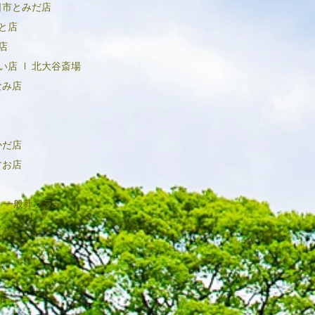
日市とみだ店
と店
店
い店
北大谷斎場
なみ店
かだ店
すお店
一般葬プラン