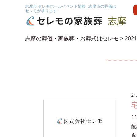
志摩市 セレモホールイベント情報 | 志摩市の葬儀は
セレモが承ります
志摩の葬儀・家族葬・お葬式はセレモ
>
202
21
1
配
き