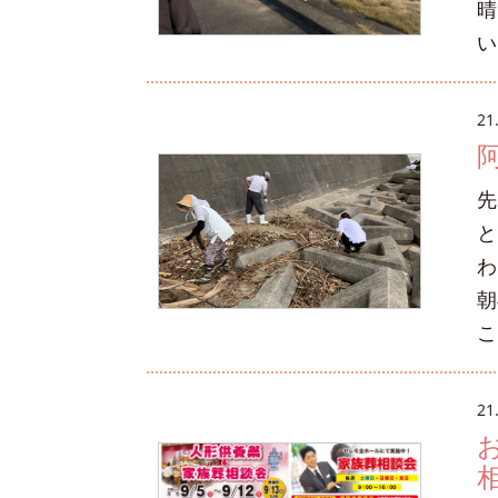
晴
い
21
先
と
わ
朝
こ
21