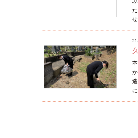
ぶ
た
せ
21
本
か
造
に