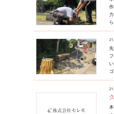
作
力
ら
21
先
フ
い
ゴ
21
本