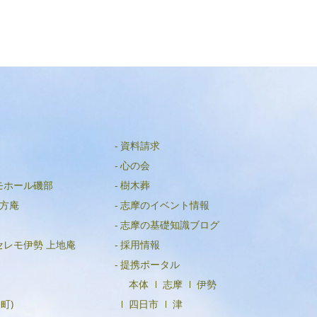
2020年6月
2020年4月
資料請求
心の会
モホール磯部
樹木葬
方庵
志摩のイベント情報
志摩の基礎知識ブログ
セレモ伊勢 上地庵
採用情報
提携ポータル
本体
志摩
伊勢
町)
四日市
津