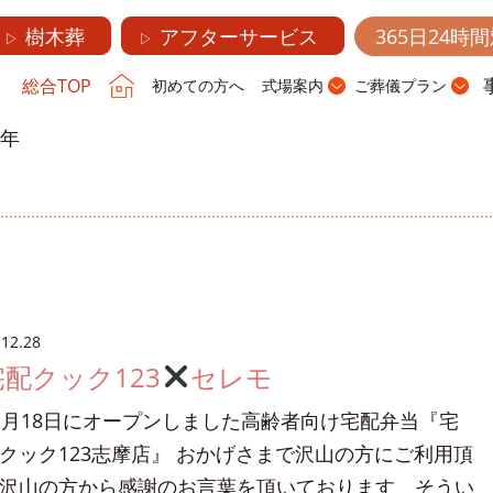
樹木葬
アフターサービス
365日24時
▷
▷
総合TOP
初めての方へ
式場案内
ご葬儀プラン
1年
.12.28
宅配クック123
セレモ
1月18日にオープンしました高齢者向け宅配弁当『宅
クック123志摩店』 おかげさまで沢山の方にご利用頂
沢山の方から感謝のお言葉を頂いております そうい