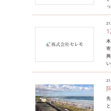
っ
21
本
寄
興
い
21
先
と