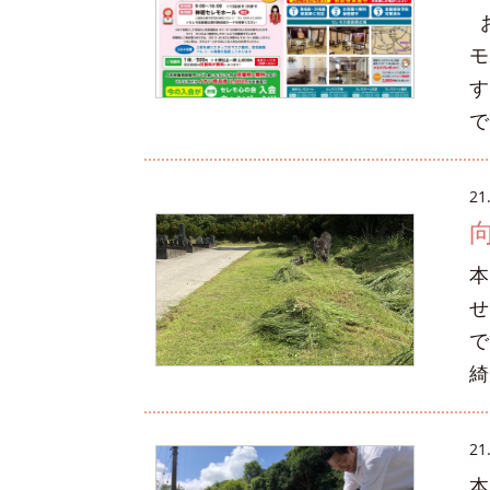
お
モ
す
で
21
本
せ
で
綺
21
本