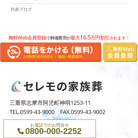
2025年8月
代表ブログ
2025年7月
2025年6月
16.5
無料Web会員登録
最大
万円割引
で葬儀費用が
されます！
2025年5月
2025年4月
2025年3月
2025年2月
2025年1月
2024年12月
三重県志摩市阿児町神明1253-11
2024年11月
TEL.0599-43-9000 FAX.0599-43-9002
2024年10月
お電話でのお問合せ
2024年9月
0800-000-2252