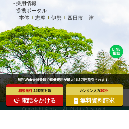
採用情報
提携ポータル
本体
志摩
伊勢
四日市
津
無料Web会員登録で葬儀費用が最大16.5万円割引されます！
相談無料
24時間対応
カンタン入力
30秒
電話をかける
無料資料請求
Copyright ©セレモ All Rights Reserved.