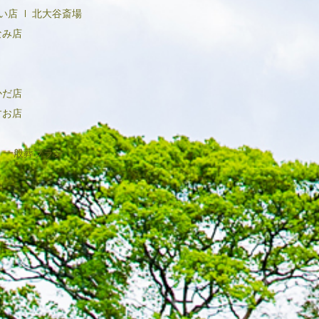
い店
北大谷斎場
2020年6月
なみ店
かだ店
すお店
一般葬プラン