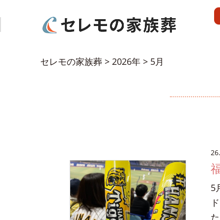
セレモの家族葬
>
2026年
>
5月
26
5
ド
た