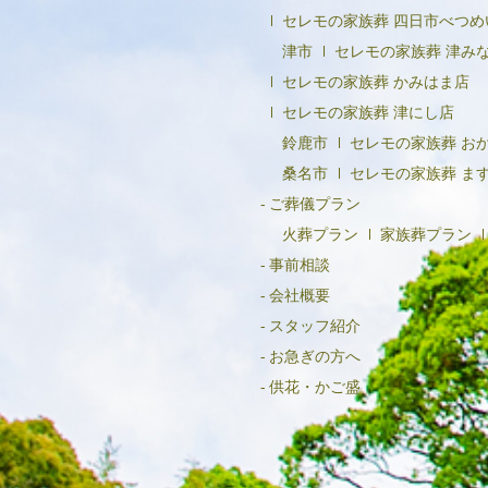
セレモの家族葬 四日市べつめ
津市
セレモの家族葬 津み
セレモの家族葬 かみはま店
セレモの家族葬 津にし店
鈴鹿市
セレモの家族葬 お
桑名市
セレモの家族葬 ま
ご葬儀プラン
火葬プラン
家族葬プラン
事前相談
会社概要
スタッフ紹介
お急ぎの方へ
供花・かご盛