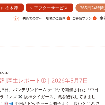
樹木葬
アフターサービス
365日24時
▷
▷
事
初めての方へ
地域のご案内
ご葬儀プラン
.05.07
福利厚生レポート➀｜2026年5月7日
月5日、バンテリンドーム ナゴヤで開催された「中日
ラゴンズ
阪神タイガース」戦を観戦してきまし
！
中日のピッチャーも調子よく、良いところで