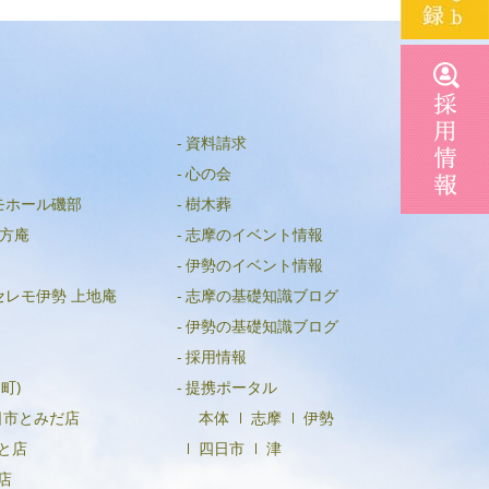
2025年5月
2025年4月
2025年3月
2025年2月
資料請求
2025年1月
心の会
2024年12月
モホール磯部
樹木葬
方庵
志摩のイベント情報
2024年11月
伊勢のイベント情報
2024年10月
セレモ伊勢 上地庵
志摩の基礎知識ブログ
2024年9月
伊勢の基礎知識ブログ
2024年8月
採用情報
町)
提携ポータル
2024年5月
日市とみだ店
本体
志摩
伊勢
2023年7月
と店
四日市
津
2021年4月
店