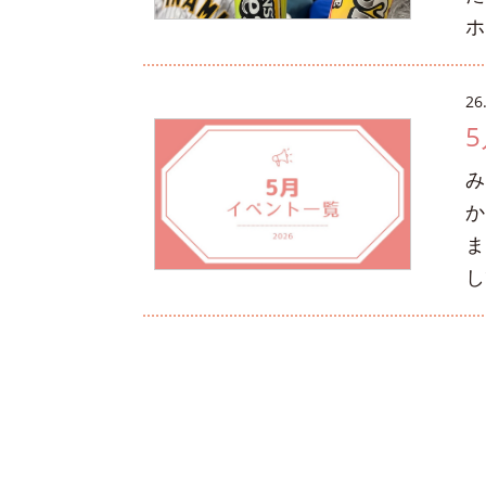
ホ
26
み
か
ま
し