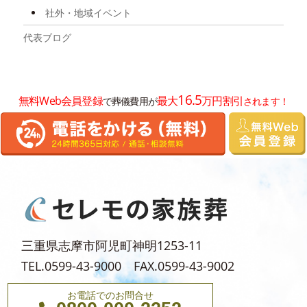
2025年9月
社外・地域イベント
2025年8月
代表ブログ
2025年7月
2025年6月
16.5
無料Web会員登録
最大
万円割引
で葬儀費用が
されます！
2025年5月
2025年4月
2025年3月
2025年2月
2025年1月
2024年12月
三重県志摩市阿児町神明1253-11
2024年11月
TEL.0599-43-9000 FAX.0599-43-9002
2024年10月
お電話でのお問合せ
2024年9月