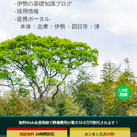
伊勢の基礎知識ブログ
採用情報
提携ポータル
本体
志摩
伊勢
四日市
津
無料Web会員登録で葬儀費用が最大16.5万円割引されます！
Copyright ©セレモ All Rights Reserved.
相談無料
24時間対応
カンタン入力
30秒