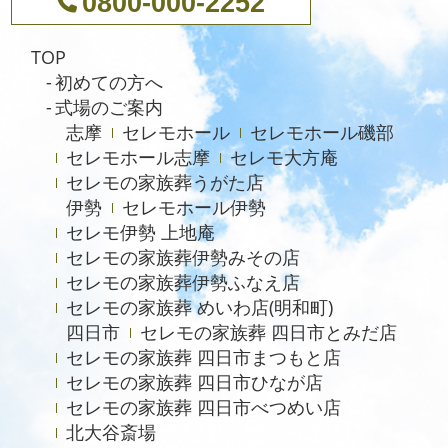
0800-000-2252
2024年8月
TOP
2024年5月
初めての方へ
2023年7月
式場のご案内
志摩
セレモホール
セレモホール磯部
2021年4月
セレモホール志摩
セレモ大方庵
2020年6月
セレモの家族葬うがた店
伊勢
セレモホール伊勢
セレモ伊勢 上地庵
セレモの家族葬伊勢みその店
セレモの家族葬伊勢ふなえ店
セレモの家族葬 めいわ店(明和町)
四日市
セレモの家族葬 四日市とみだ店
セレモの家族葬 四日市まつもと店
セレモの家族葬 四日市ひなが店
セレモの家族葬 四日市べつめい店
北大谷斎場