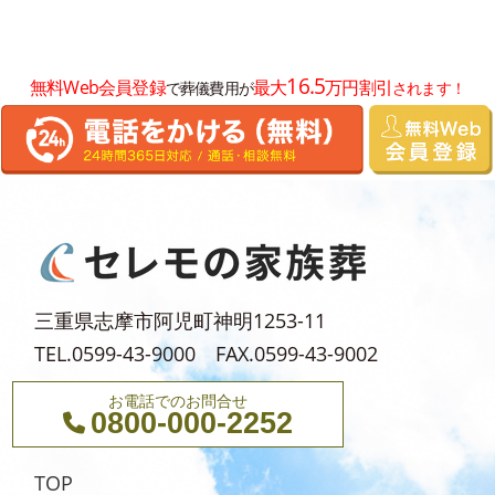
2025年7月
2025年6月
16.5
無料Web会員登録
最大
万円割引
で葬儀費用が
されます！
2025年5月
2025年4月
2025年3月
2025年2月
2025年1月
2024年12月
三重県志摩市阿児町神明1253-11
2024年11月
TEL.0599-43-9000 FAX.0599-43-9002
2024年10月
お電話でのお問合せ
2024年9月
0800-000-2252
2024年8月
TOP
2024年5月