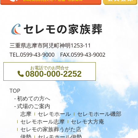
2025年3月
2025年2月
2025年1月
2024年12月
三重県志摩市阿児町神明1253-11
2024年11月
TEL.0599-43-9000 FAX.0599-43-9002
2024年10月
お電話でのお問合せ
2024年9月
0800-000-2252
2024年8月
TOP
2024年5月
初めての方へ
2023年7月
式場のご案内
志摩
セレモホール
セレモホール磯部
2021年4月
セレモホール志摩
セレモ大方庵
2020年6月
セレモの家族葬うがた店
伊勢
セレモホール伊勢