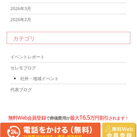
2026年3月
2026年2月
2026年1月
カテゴリ
2025年12月
2025年11月
イベントレポート
2025年10月
セレモブログ
2025年9月
社外・地域イベント
2025年8月
代表ブログ
2025年7月
2025年6月
16.5
無料Web会員登録
最大
万円割引
で葬儀費用が
されます！
2025年5月
2025年4月