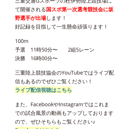
三重交通Gスポーツの杜伊勢陸上競技場に
て開催される
国スポ第一次選考競技会に坂
野選手が出場
します！
好記録を目指して一生懸命頑張ります！
100m
予選 11時50分〜 2組5レーン
決勝 16時00分〜
三重陸上競技協会のYouTubeではライブ配
信もあるのでぜひご覧ください！
ライブ配信視聴はこちら
また、FacebookやInstagramではこれま
での試合風景の動画もアップしております
ので、ぜひそちらもご覧ください♪