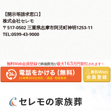
【開⽰等請求窓⼝】
株式会社セレモ
〒517-0502 三重県志摩市阿児町神明1253-11
TEL:0599-43-9000
16.5
無料Web会員登録
最大
万円割引
で葬儀費用が
されます！