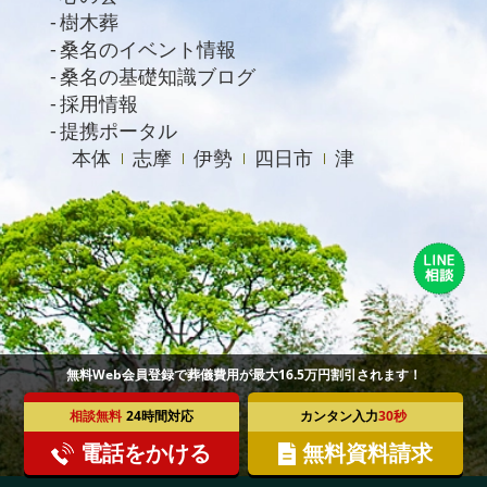
樹木葬
桑名のイベント情報
桑名の基礎知識ブログ
採用情報
提携ポータル
本体
志摩
伊勢
四日市
津
無料Web会員登録で葬儀費用が最大16.5万円割引されます！
相談無料
24時間対応
カンタン入力
30秒
電話をかける
無料資料請求