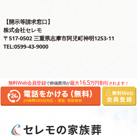
【開⽰等請求窓⼝】
株式会社セレモ
〒517-0502 三重県志摩市阿児町神明1253-11
TEL:0599-43-9000
16.5
無料Web会員登録
最大
万円割引
で葬儀費用が
されます！