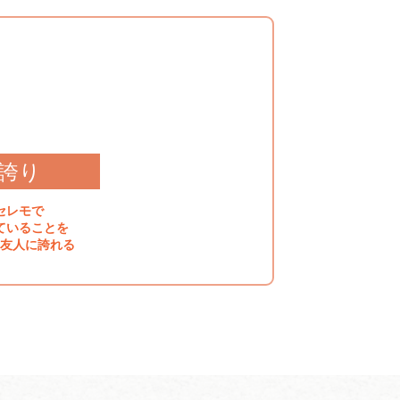
誇り
セレモで
ていることを
友人に誇れる