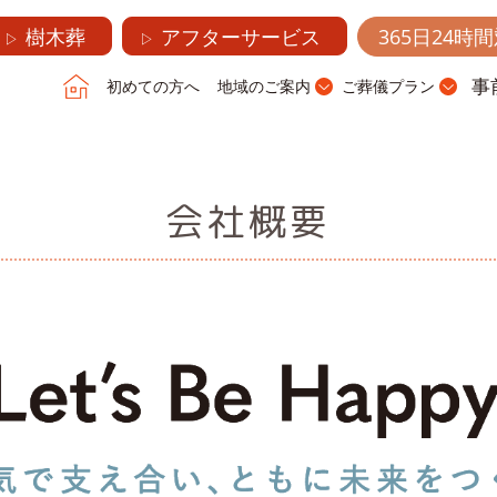
樹木葬
アフターサービス
365日24時
▷
▷
事
初めての方へ
地域のご案内
ご葬儀プラン
会社概要