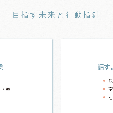
目指す未来と行動指針
業
話す
社
ェア率
業