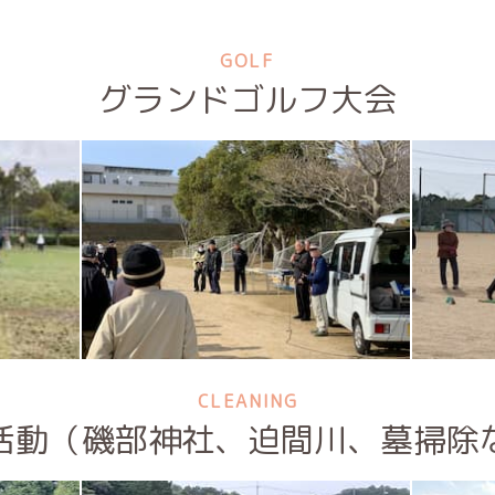
GOLF
グランドゴルフ大会
CLEANING
活動（磯部神社、迫間川、墓掃除