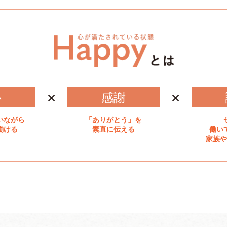
×
×
心
感謝
いながら
「ありがとう」を
働ける
素直に伝える
働い
家族や