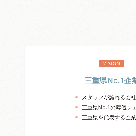
VISION
三重県No.1企
スタッフが誇れる会
三重県No.1の葬儀シ
三重県を代表する企