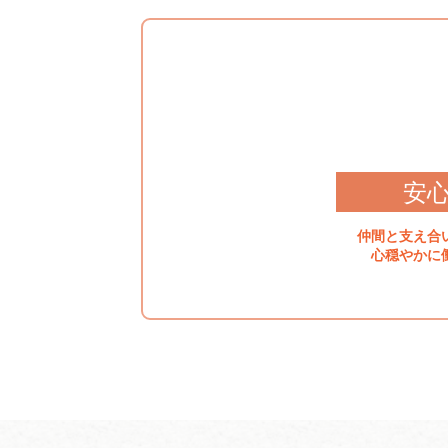
安
仲間と支え合
心穏やかに