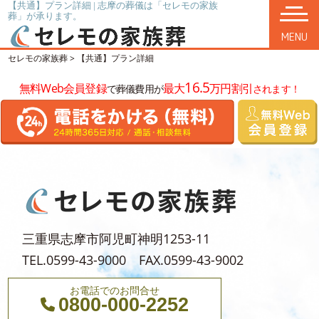
【共通】プラン詳細 | 志摩の葬儀は「セレモの家族
葬」が承ります。
MENU
セレモの家族葬
>
【共通】プラン詳細
16.5
無料Web会員登録
最大
万円割引
で葬儀費用が
されます！
三重県志摩市阿児町神明1253-11
TEL.0599-43-9000 FAX.0599-43-9002
お電話でのお問合せ
0800-000-2252