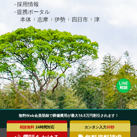
採用情報
提携ポータル
本体
志摩
伊勢
四日市
津
無料Web会員登録で葬儀費用が最大16.5万円割引されます！
Copyright ©セレモ All Rights Reserved.
相談無料
24時間対応
カンタン入力
30秒