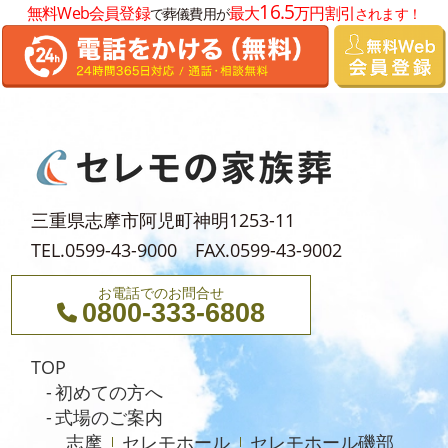
16.5
無料Web会員登録
最大
万円割引
で葬儀費用が
されます！
2024年5月
2024年3月
2024年2月
2024年1月
2023年12月
2023年11月
三重県志摩市阿児町神明1253-11
TEL.0599-43-9000 FAX.0599-43-9002
お電話でのお問合せ
0800-333-6808
TOP
初めての方へ
式場のご案内
志摩
セレモホール
セレモホール磯部