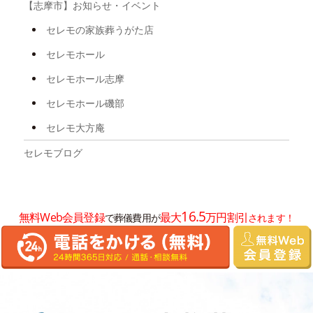
【志摩市】お知らせ・イベント
2025年4月
セレモの家族葬うがた店
2025年3月
セレモホール
2024年11月
セレモホール志摩
2024年10月
セレモホール磯部
2024年7月
セレモ大方庵
2024年6月
セレモブログ
2024年5月
2024年3月
16.5
無料Web会員登録
最大
万円割引
で葬儀費用が
されます！
2024年2月
2024年1月
2023年12月
2023年10月