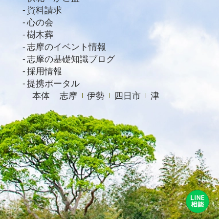
資料請求
2020年8月
心の会
2020年7月
樹木葬
2020年6月
志摩のイベント情報
志摩の基礎知識ブログ
2020年4月
採用情報
提携ポータル
本体
志摩
伊勢
四日市
津