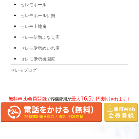
2025年6月
セレモホール
2025年5月
セレモホール伊勢
2025年4月
セレモ上地庵
2025年3月
セレモ伊勢ふなえ店
2025年2月
セレモ伊勢めいわ店
2025年1月
セレモ伊勢御園庵
2024年12月
セレモブログ
2024年11月
2024年10月
16.5
無料Web会員登録
最大
万円割引
で葬儀費用が
されます！
2024年8月
2024年7月
2024年6月
2024年5月