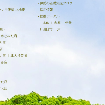
伊勢の基礎知識ブログ
2020年10月
セレモ伊勢 上地庵
採用情報
提携ポータル
2020年9月
本体
志摩
伊勢
2020年8月
町)
四日市
津
2020年7月
日市とみだ店
2020年6月
と店
店
2020年4月
い店
北大谷斎場
なみ店
かだ店
すお店
一般葬プラン