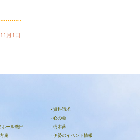
2023年2月
2022年12月
2022年9月
11月1日
2022年8月
2022年4月
2022年2月
2021年11月
2021年6月
2021年4月
2021年2月
資料請求
2021年1月
心の会
モホール磯部
樹木葬
2020年12月
方庵
伊勢のイベント情報
2020年11月