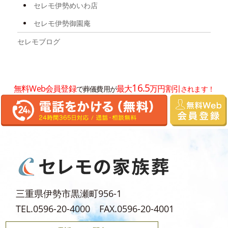
2025年2月
セレモ伊勢めいわ店
2025年1月
セレモ伊勢御園庵
2024年12月
セレモブログ
2024年11月
2024年10月
16.5
無料Web会員登録
最大
万円割引
で葬儀費用が
されます！
2024年8月
2024年7月
2024年6月
2024年5月
2024年4月
2024年3月
三重県伊勢市黒瀬町956-1
2024年2月
TEL.0596-20-4000 FAX.0596-20-4001
2024年1月