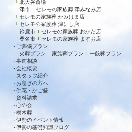
北大谷斎場
2022年8月
津市
セレモの家族葬 津みなみ店
2022年4月
セレモの家族葬 かみはま店
2022年2月
セレモの家族葬 津にし店
鈴鹿市
セレモの家族葬 おかだ店
2021年11月
桑名市
セレモの家族葬 ますお店
2021年6月
ご葬儀プラン
火葬プラン
家族葬プラン
一般葬プラン
2021年4月
事前相談
2021年2月
会社概要
スタッフ紹介
2021年1月
お急ぎの方へ
2020年12月
供花・かご盛
資料請求
2020年11月
心の会
2020年10月
樹木葬
2020年9月
伊勢のイベント情報
伊勢の基礎知識ブログ
2020年8月