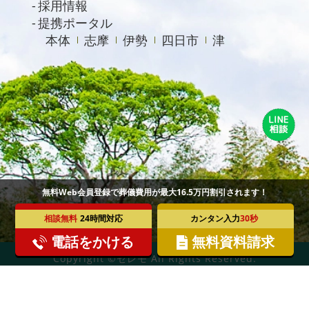
採用情報
2020年7月
提携ポータル
本体
志摩
伊勢
四日市
津
2020年6月
2020年4月
無料Web会員登録で葬儀費用が最大16.5万円割引されます！
相談無料
24時間対応
カンタン入力
30秒
電話をかける
無料資料請求
Copyright ©セレモ All Rights Reserved.